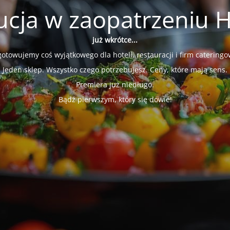
ucja w zaopatrzeniu 
już wkrótce...
gotowujemy coś wyjątkowego dla hoteli, restauracji i firm cateringo
Jeden sklep. Wszystko czego potrzebujesz. Ceny, które mają sens.
Premiera już niedługo.
Bądź pierwszym, który się dowie!