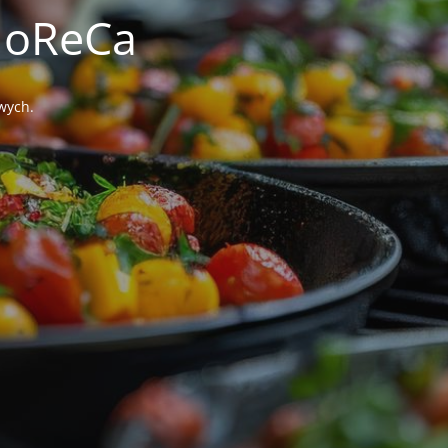
HoReCa
wych.