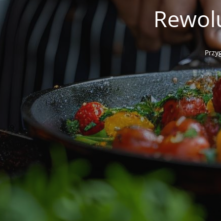
Rewol
Przy